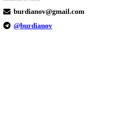
burdianov@gmail.com
@burdianov