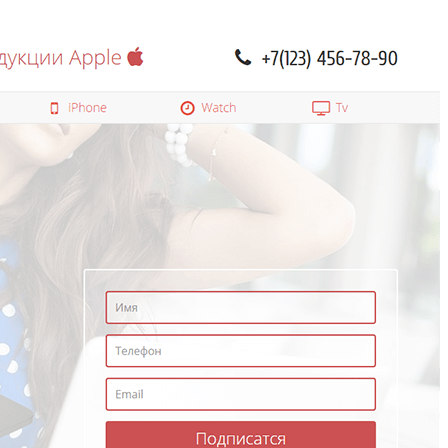
 Giriş
marsbahis
non gamstop casinos
Hitbet
dizipal
kingroyal
meritking
no